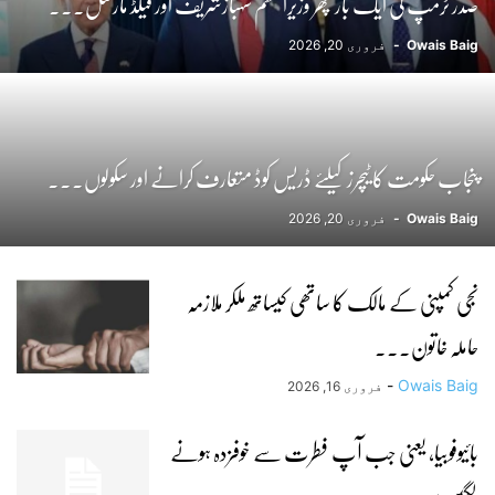
صدر ٹرمپ کی ایک بار پھر وزیراعظم شہبازشریف اور فیلڈ مارشل...
Owais Baig
-
فروری 20, 2026
پنجاب حکومت کا ٹیچرز کیلئے ڈریس کوڈ متعارف کرانے اور سکولوں...
Owais Baig
-
فروری 20, 2026
نجی کمپنی کے مالک کا ساتھی کیساتھ ملکر ملازمہ
حاملہ خاتون...
-
Owais Baig
فروری 16, 2026
بائیوفوبیا، یعنی جب آپ فطرت سے خوفزدہ ہونے