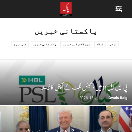
پاکستانی خبریں
آرٹس
اسلام
بین الاقوامی خبریں
پاکستانی خبریں
ٹاپ نیوز
ٹیکنالوجی
شوبز
طرز زندگی
فوٹو گرافی
فیشن
کھانے کی ترکیبیں
کھیل
پی ایس ایل 11 میں ڈیجیٹل ٹکٹ کے آپشن کا فیصلہ
Owais Baig
-
مارچ 13, 2026