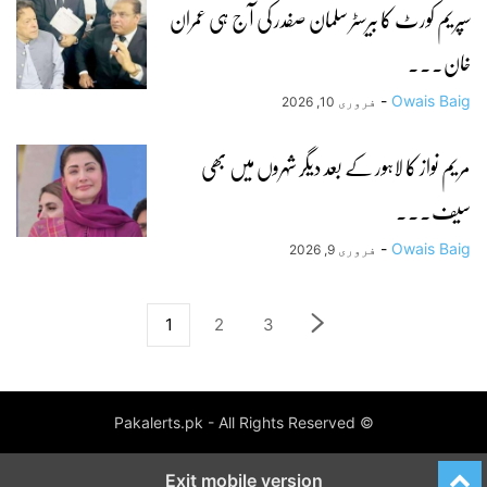
سپریم کورٹ کا بیرسٹر سلمان صفدر کی آج ہی عمران
خان...
-
Owais Baig
فروری 10, 2026
مریم نواز کا لاہور کے بعد دیگر شہروں میں بھی
سیف...
-
Owais Baig
فروری 9, 2026
1
2
3
© Pakalerts.pk - All Rights Reserved
Exit mobile version