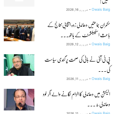
لگیں !
-
Owais Baig
فروری 16, 2026
حکمران جماعتیں دھاندلی زدہ انتخابی نتائج کے
باعث اسٹیبلشمنٹ کے ہاتھ...
-
Owais Baig
فروری 12, 2026
پی ٹی آئی نے بانی کی صحت پر گندی سیاست
کی...
-
Owais Baig
فروری 11, 2026
الیکشن میں دھاندلی کا الزام لگانے والے اگر خود
دھاندلی نہ...
-
Owais Baig
فروری 11, 2026