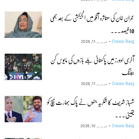
عمران خان کی متاثرہ آنکھ میں انجیکشن کے بعد بھی
10فیصد...
-
Owais Baig
فروری 11, 2026
آخری اوورز میں پاکستانی بلے بازوں کی مایوس کن
بیٹنگ
-
Owais Baig
فروری 11, 2026
شہباز شریف کا شکریہ جنہوں نے پاک بھارت میچ کو
یقینی...
-
Owais Baig
فروری 10, 2026