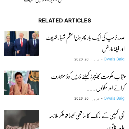
RELATED ARTICLES
صدر ٹرمپ کی ایک بار پھر وزیراعظم شہبازشریف
اور فیلڈ مارشل...
-
Owais Baig
فروری 20, 2026
پنجاب حکومت کا ٹیچرز کیلئے ڈریس کوڈ متعارف
کرانے اور سکولوں...
-
Owais Baig
فروری 20, 2026
نجی کمپنی کے مالک کا ساتھی کیساتھ ملکر ملازمہ
حاملہ خاتون...