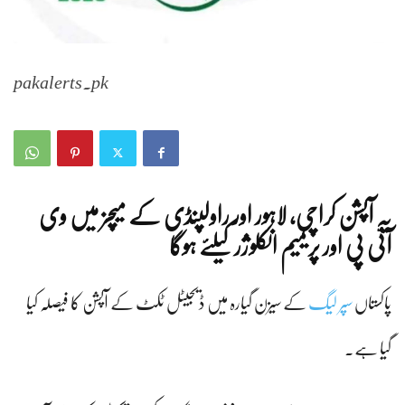
pakalerts.pk
یہ آپشن کراچی، لاہور اور راولپنڈی کے میچز میں وی
آئی پی اور پریمیم انکلوژر کیلئے ہوگا
پاکستاں
سپر لیگ
کے سیزن گیارہ میں ڈیجیٹل ٹکٹ کے آپشن کا فیصلہ کیا
گیا ہے۔