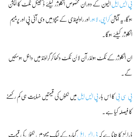
پی ایس ایل
الیون کے دوران مخصوص انکلوژر کیلئے ڈیجیٹل ٹکٹ کا آپشن
ہوگا، یہ آپشن
کراچی،
لاہور
اور راولپنڈی کے میچز میں وی آئی پی اور پریمیم
انکلوژر کیلئے ہوگا۔
ان انکلوژر کے ٹکٹ ہولڈر آن لائن ٹکٹ دکھا کر گراؤنڈ میں داخل ہوسکیں
گے۔
پی سی بی
کا اس بار
پی ایس ایل
میں ٹکٹوں کی قیمتیں نہایت ہی کم رکھنے
کا فیصلہ کیا ہے۔
ذرائع کا بتانا ہے کہ
پی ایس ایل
گیارہ کے لیگ میچز میں ٹکٹوں کی قیمت