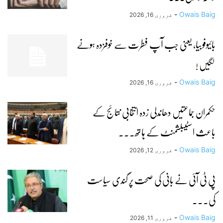
-
Owais Baig
فروری 16, 2026
بائیوفوبیا، یعنی جب آپ فطرت سے خوفزدہ ہونے
لگیں !
-
Owais Baig
فروری 16, 2026
حکمران جماعتیں دھاندلی زدہ انتخابی نتائج کے
باعث اسٹیبلشمنٹ کے ہاتھ...
-
Owais Baig
فروری 12, 2026
پی ٹی آئی نے بانی کی صحت پر گندی سیاست
کی...
-
Owais Baig
فروری 11, 2026