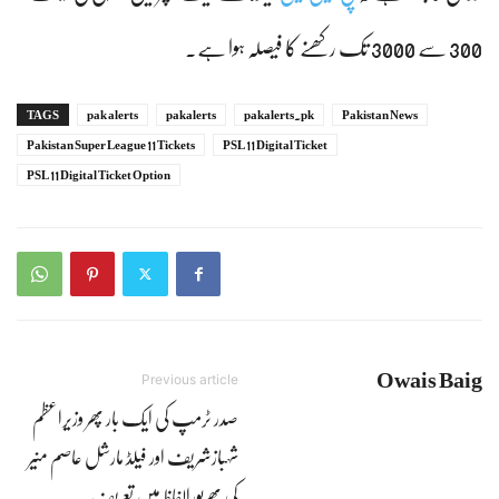
300 سے 3000 تک رکھنے کا فیصلہ ہوا ہے۔
TAGS
pak alerts
pakalerts
pakalerts.pk
Pakistan News
Pakistan Super League 11 Tickets
PSL 11 Digital Ticket
PSL 11 Digital Ticket Option
Owais Baig
Previous article
صدر ٹرمپ کی ایک بار پھر وزیراعظم
شہبازشریف اور فیلڈ مارشل عاصم منیر
کی بھرپورالفاظ میں تعریف