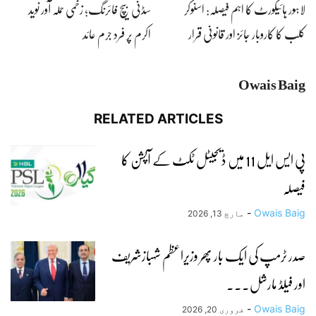
لاہور ہائیکورٹ کا اہم فیصلہ: اسنوکر
سڈنی بیچ فائرنگ؛ زخمی حملہ آور نوید
کلب کا کاروبار جائز اور قانونی قرار
اکرم پر فرد جرم عائد
Owais Baig
RELATED ARTICLES
پی ایس ایل 11 میں ڈیجیٹل ٹکٹ کے آپشن کا
فیصلہ
-
Owais Baig
مارچ 13, 2026
صدر ٹرمپ کی ایک بار پھر وزیراعظم شہبازشریف
اور فیلڈ مارشل...
-
Owais Baig
فروری 20, 2026