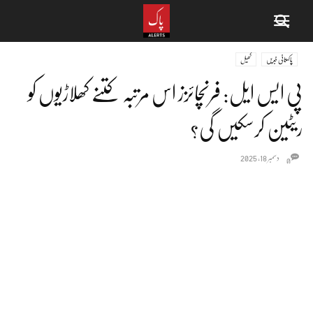
پاکستانی خبریں
کھیل
پی ایس ایل: فرنچائزز اس مرتبہ کتنے کھلاڑیوں کو
ریٹین کرسکیں گی؟
دسمبر 18, 2025
0