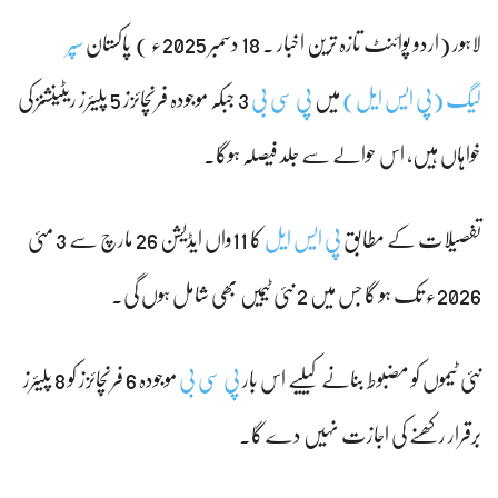
لاہور (اردو پوائنٹ تازہ ترین اخبار ۔ 18 دسمبر 2025ء ) پاکستان
سپر
لیگ
(پی ایس ایل)
میں
پی سی بی
3 جبکہ موجودہ فرنچائزز 5 پلیئرز ریٹینشنز کی
خواہاں ہیں، اس حوالے سے جلد فیصلہ ہوگا۔
تفصیلات کے مطابق
پی ایس ایل
کا 11واں ایڈیشن 26 مارچ سے 3 مئی
2026ء تک ہو گا جس میں 2 نئی ٹیمیں بھی شامل ہوں گی۔
نئی ٹیموں کو مضبوط بنانے کیلیے اس بار
پی سی بی
موجودہ 6 فرنچائزز کو 8 پلیئرز
برقرار رکھنے کی اجازت نہیں دے گا۔