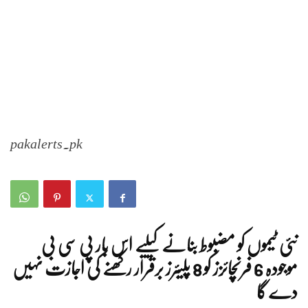
pakalerts.pk
نئی ٹیموں کو مضبوط بنانے کیلیے اس بار پی سی بی
موجودہ 6 فرنچائزز کو 8 پلیئرز برقرار رکھنے کی اجازت نہیں
دے گا