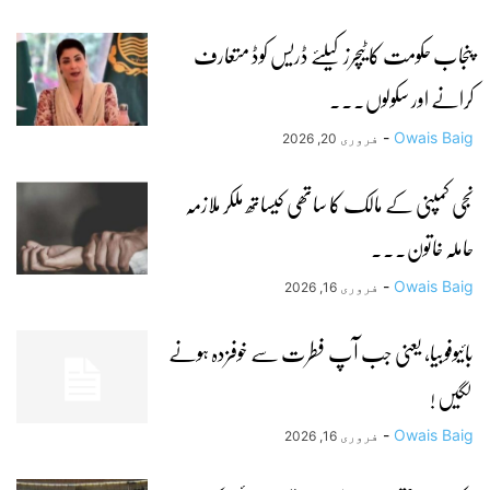
پنجاب حکومت کا ٹیچرز کیلئے ڈریس کوڈ متعارف
کرانے اور سکولوں...
-
Owais Baig
فروری 20, 2026
نجی کمپنی کے مالک کا ساتھی کیساتھ ملکر ملازمہ
حاملہ خاتون...
-
Owais Baig
فروری 16, 2026
بائیوفوبیا، یعنی جب آپ فطرت سے خوفزدہ ہونے
لگیں !
-
Owais Baig
فروری 16, 2026