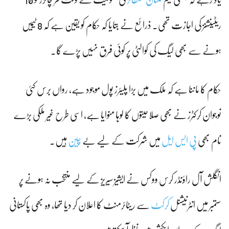
ریٹینشنز کی اجازت تھی۔ ذرائع نے بتایا کہ حکام کو یقین ہے کہ 8 ٹیمیں
ہونے سے بھی لیگ کی کوالٹی پر کوئی فرق نہیں پڑے گا۔
حکام کا ماننا ہے کہ ملک میں بڑا پلیئرز پول موجود ہے، رواں برس کئی
نوجوان کرکٹرز نے بھی صلاحیتوں کا لوہا منوایا ہے، اسی طرح غیر ملکی بڑے
نام بھی
پی ایس ایل
میں شرکت کے لیے بے
چین
ہیں۔
انگلش آل راؤنڈر کرس ووکس نے ایشیز سیریز کے لیے منتخب نہ ہونے پر
ستمبر میں انٹرنیشنل
کرکٹ
سے ریٹائرمنٹ کا اعلان کر دیا تھا، وہ بھی پاکستانی