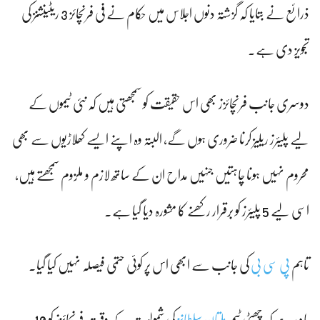
ذرائع نے بتایا کہ گزشتہ دنوں اجلاس میں حکام نے فی فرنچائز 3 ریٹینشنز کی
تجویز دی ہے۔
دوسری جانب فرنچائزز بھی اس حقیقت کو سمجھتی ہیں کہ نئی ٹیموں کے
لیے پلیئرز ریلیز کرنا ضروری ہوں گے، البتہ وہ اپنے ایسے کھلاڑیوں سے بھی
محروم نہیں ہونا چاہتیں جنہیں مداح ان کے ساتھ لازم و ملزوم سمجھتے ہیں،
اسی لیے 5 پلیئرز کو برقرار رکھنے کا مشورہ دیا گیا ہے۔
تاہم
پی سی بی
کی جانب سے ابھی اس پر کوئی حتمی فیصلہ نہیں کیا گیا۔
یاد رہے کہ چھٹی ٹیم
ملتان سلطانز
کی شمولیت کے وقت فرنچائزز کو 10