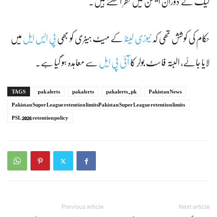
لیگ کے دوران ایکشن میں نظر آ سکتے ہیں۔
حکام کی کوشش تھی کہ
نیوزی لینڈ
کے میٹ ہینری کو بھی
پی ایس ایل
میں
لایا جائے، البتہ فاسٹ بولر کا
آئی پی ایل
سے معاہدہ ہو گیا ہے۔
TAGS
pak alerts
pakalerts
pakalerts.pk
Pakistan News
Pakistan Super League retention limitsPakistan Super League retention limits
PSL 2026 retention policy
Previous article
Next article