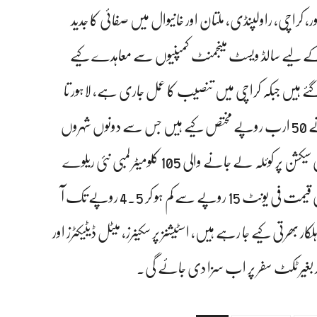
 کراچی، راولپنڈی، ملتان اور خانیوال میں صفائی کا جدید
ٹیشنز کو 24 گھنٹے صاف ستھرا رکھنے کے لیے سالڈ ویسٹ مینجمنٹ کمپنیوں سے معاہدے کیے
 پر 4 اسکیلیٹرز نصب کر دئیے گئے ہیں جبکہ کراچی میں تنصیب کا عمل جاری ہے، لاہور تا
راولپنڈی ریل ٹریک کی اپ گریڈیشن کے لیے پنجاب حکومت نے 50 ارب روپے مختص کیے ہیں جس سے دونوں شہروں
کے درمیان سفر کا دورانیہ کم ہو جائے گا۔اسی طرح روہڑی تا کراچی سیکشن پر کوئلہ لے جانے والی 105 کلومیٹر لمبی نئی ریلوے
لائن پر کام اپریل 2030تک مکمل کر لیا جائے گا جس سے بجلی کی قیمت فی یونٹ 15 روپے سے کم ہو کر 4.5 روپے تک آ
 عباسی نے کہا کہ ریلوے پولیس میں 500 نئے اہلکار بھرتی کیے جا رہے ہیں، اسٹیشنز پر سکینرز، میٹل ڈیٹیکٹرز اور
 بغیر ٹکٹ سفر پر اب سزا دی جائے گی۔