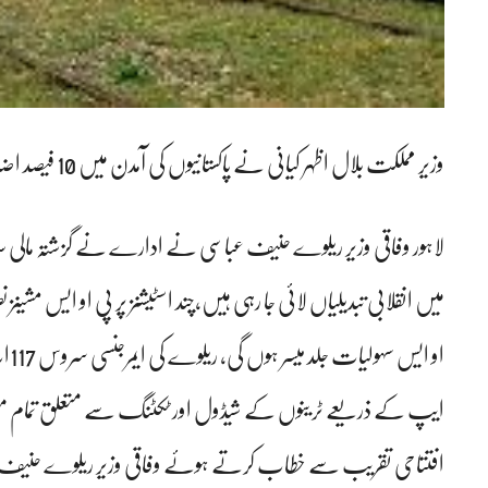
وزیر مملکت بلال اظہر کیانی نے پاکستانیوں کی آمدن میں 10 فیصد اضافہ ہو جانے کا دعوٰی بھی کر دیا
ایپ کے ذریعے ٹرینوں کے شیڈول اور ٹکٹنگ سے متعلق تمام م
افتتاحی تقریب سے خطاب کرتے ہوئے وفاقی وزیر ریلوے حنیف 