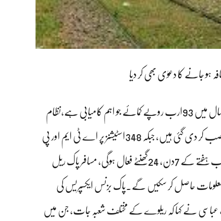
لاہور وفاقی وزیر ریلوے حنیف عباسی نے ادارے نے گزشتہ مالی سال میں 93ارب روپے کمائے جو اہم کامیابی ہے،نظام
میں انقلابی تبدیلیاں لائی جا رہی ہیں،چند اسٹیشنز پر پی او ایس مشینز نصب کر دی گئی ہیں، جبکہ 348اسٹیشنز پر اے ٹی ایم اور پی
او ایس سہولیات جلد میسر ہوں گی، ریلوے کی ایمرجنسی سروس 117اب ہفتے کے 7دن، 24گھنٹے فعال ہوگی، مسافر پاک ریل
علومات حاصل کر سکیں گے۔پاک بزنس ایکسپریس کی
عباسی نے کہا کہ ریلوے کے مختلف شعبہ جات، جن میں