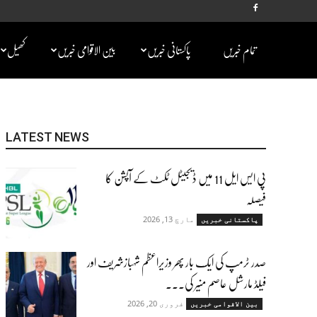
تمام خبریں
پاکستانی خبریں
بین الاقوامی خبریں
کھیل
LATEST NEWS
پی ایس ایل 11 میں ڈیجیٹل ٹکٹ کے آپشن کا
فیصلہ
مارچ 13, 2026
پاکستانی خبریں
صدر ٹرمپ کی ایک بار پھر وزیراعظم شہبازشریف اور
فیلڈ مارشل عاصم منیر کی...
فروری 20, 2026
بین الاقوامی خبریں