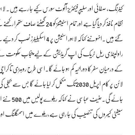
کیٹرنگ، صفائی اور سلیپر فیکٹریز آئوٹ سورس کیے جا رہے ہیں۔ لاہور،
نظام نافذ کر دیا گیا ہے اور تمام اس
گئے ہیں۔انہوںنے کہا کہ لاہور اسٹیشن
جائے گی۔حنیف
سیفٹی کیمروں کی تنصیب کی جا رہی ہے،ریلوے میں اسمگلنگ اور