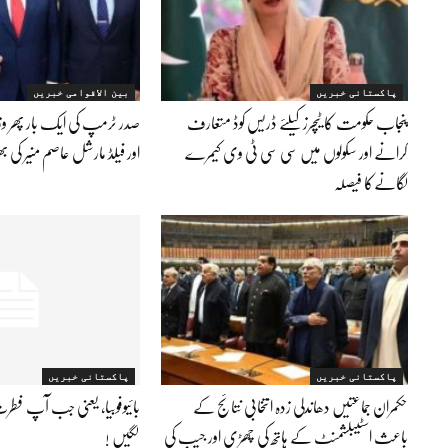
پاکستانی خبریں
بین الاقوامی خبریں
پنجاب حکومت کا ٹیچرز کیلئے ڈریس کوڈ متعارف
صدر ٹرمپ کی ایک بار پھر و
کرانے اور سکولوں میں سی سی ٹی وی کیمرے
اور فیلڈ مارشل عاصم منیر کی ب
لگانےکا فیصلہ
پاکستانی خبریں
پاکستانی خبریں
حکمران جماعتیں دھاندلی زدہ انتخابی نتائج کے
بائیوفوبیا، یعنی جب آپ فط
باعث اسٹیبلشمنٹ کے ہاتھ کی چھڑی اور جیب کی
لگیں !