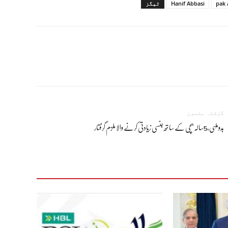
pak 
Hanif Abbasi
ٹیگز
گزشتہ مضمون
بدوملہی،5سالہ بچی کے ساتھ جنسی زیادتی کرنے والا ملزم گرفتار