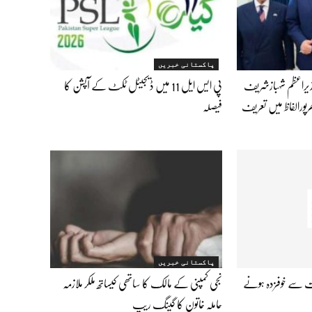
پاکستانی خبریں
زیراعظم شہبازشریف
پی ایس ایل 11 میں ڈیجیٹل ٹکٹ کے آپشن کا
ھرپورالفاظ میں تعریف
فیصلہ
پاکستانی خبریں
رت سے خوفزدہ ہونے
نجی کمپنی کے مالک کا ساتھی کیساتھ ملکر ملازمہ
حاملہ خاتون کا گینگ ریپ