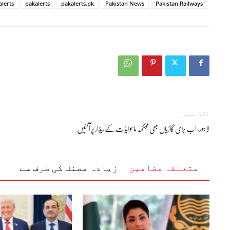
alerts
pakalerts
pakalerts.pk
Pakistan News
Pakistan Railways
اگلا مضمون
لاہور، اب بڑی گاڑیاں بھی محکمہ ماحولیات کے ریڈار پر آگئیں
متعلقہ مضامین
زیادہ مصنف کی طرف سے