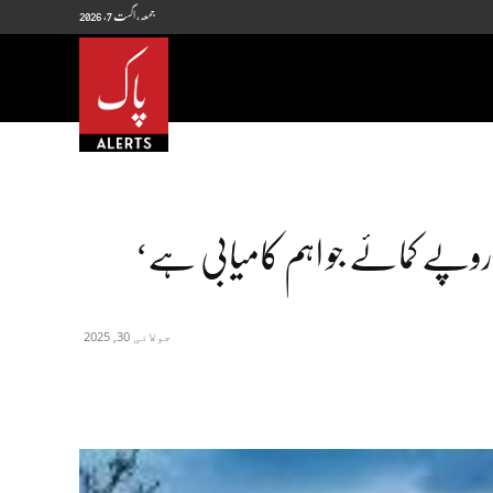
جمعہ, اگست 7, 2026
PakAlerts
 سال میں ریلوے نے 93ارب روپے کمائے جو اہم کامیابی ہے‘
جولائی 30, 2025