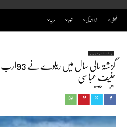
فیشن
طرز زندگی
شوبز
مزید
پاکستانی خبریں
گزشتہ مالی
حنیف عباسی
127
0