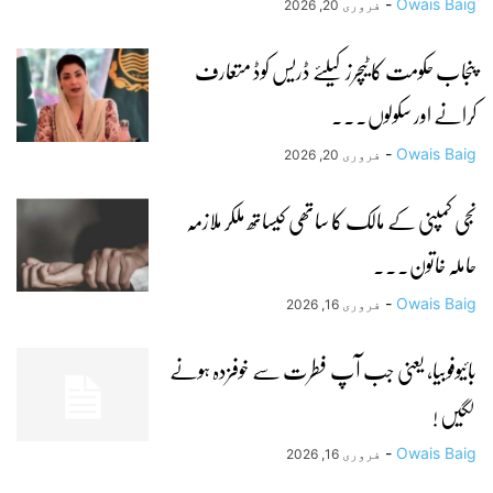
-
Owais Baig
فروری 20, 2026
پنجاب حکومت کا ٹیچرز کیلئے ڈریس کوڈ متعارف
کرانے اور سکولوں...
-
Owais Baig
فروری 20, 2026
نجی کمپنی کے مالک کا ساتھی کیساتھ ملکر ملازمہ
حاملہ خاتون...
-
Owais Baig
فروری 16, 2026
بائیوفوبیا، یعنی جب آپ فطرت سے خوفزدہ ہونے
لگیں !
-
Owais Baig
فروری 16, 2026