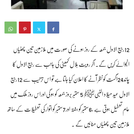
12ربیع الاول جمعہ کے روز ہونے کی صورت میں ملازمین تین چھٹیاں
انجوائے کریں گے۔ اگر رویت ہلال کمیٹی کی جانب سے ربیع الاول کا
چاند24اگست کو نظر آنے کا اعلان کیا جاتا ہے تو اس ترتیب سے 12ربیع
الاول عید میلاد النبیﷺ 5 ستمبر بروز جمعہ کو ہو گی اوراس روز ملک میں
عام تعطیل ہوتی ہے ،6ستمبر کو ہفتہ اور7ستمبر کو اتوار کی تعطیلات کے ساتھ
ملازمین تین چھٹیاں منائیں گے ۔