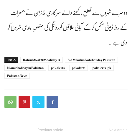
دوسرے شہروں سے تعلق رکھنے والے سرکاری ملازمین نے جمعرات
کے روز ڈیوٹی مکمل کر کے آبائی علاقوں کو روانگی کی منصوبہ بندی شروع کر
دی ہے ۔
TAGS
12 Rabi ul Awal 2025 holiday
Eid Milad un Nabi holiday Pakistan
Islamic holiday in Pakistan
pak alerts
pakalerts
pakalerts.pk
Pakistan News
Previous article
Next article