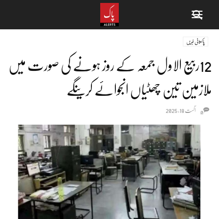
پاکستانی خبریں
12ربیع الاول جمعہ کے روز ہونے کی صورت میں
ملازمین تین چھٹیاں انجوائے کرینگے
اگست 18, 2025
0