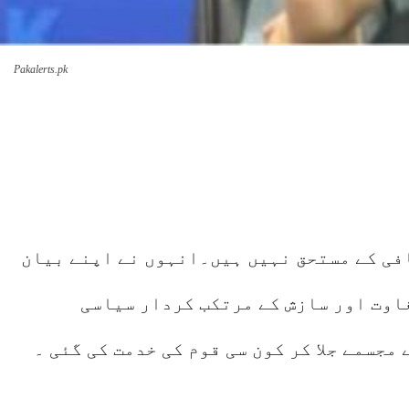
Pakalerts.pk
والے اور کرانے والے کسی معافی کے مستحق نہیں ہیں۔انہوں نے اپنے بیان
غاوت اور سازش کے مرتکب کردار سیاسی
جسمے جلا کر کون سی قوم کی خدمت کی گئی ۔