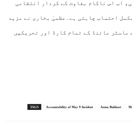
ی، اب اس ناکام بغاوت کے کردار انتقامی
مکمل احتساب چاہتی ہے۔عظمیٰ بخاری نے مزید
ے ماسٹر مائنڈ کے تمام کارڈ اور تحریکیں
TAGS
Accountability of May 9 Incident
Azma Bukhari
Ma