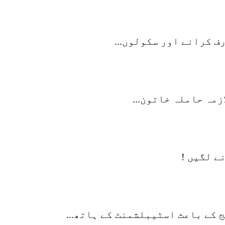
 کرانے اور سکولوں...
مہ حاملہ خاتون...
ے لگیں !
کے باعث اسٹیبلشمنٹ کے ہاتھ...