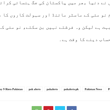
 نے دنیا بھر میں پاکستان کی جگ ہنسائی کرائ
 نو مئی کے ماسٹر مائنڈ اور سہولت کاروں کا 
ہت ہے لیکن وہ فرشتے نہیں بن سکتے، نو مئی ک
ساب دینے کا وقت ہے۔
y 9 Riots Pakistan
pak alerts
pakalerts
pakalerts.pk
Pakistan News
P