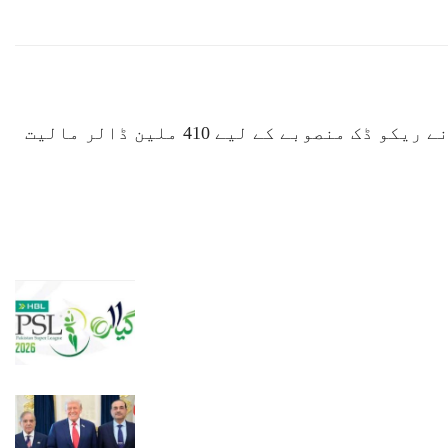
ایشیئن ڈویلپمنٹ بینک نے ریکو ڈک منصوبے کے لیے 410 ملین ڈالر مالیت