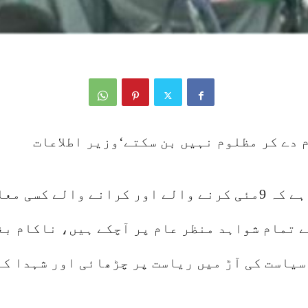
دے کر مظلوم نہیں بن سکتے‘وزیر اطلاعات
لاہور وزیر اطلاعات پنجاب عظمیٰ بخاری نے کہا ہے کہ 9مئی کرنے 
ے تمام شواہد منظر عام پر آچکے ہیں، ناکام ب
یاست کی آڑ میں ریاست پر چڑھائی اور شہدا کے م