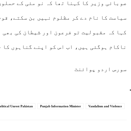
صوبائی وزیر کا کہنا تھا کہ نو مئی کے حملوں
سیاست کا نام دے کر مظلوم نہیں بن سکتے، قوم
کہا کہ مقبولیت تو فرعون اور شیطان کی بھی ب
ناکام ہوگئی ہیں، اب اس کو اپنے گناہوں کا ح
سورس اردو پوائنٹ
olitical Unrest Pakistan
Punjab Information Minister
Vandalism and Violence