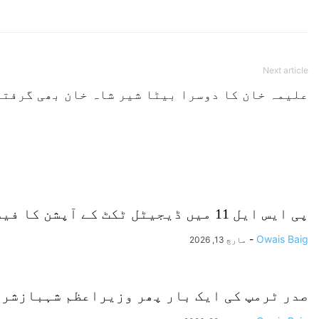
Next article
علیمہ خان کا دوسرا بیٹا شیر شاہ خان بھی گرفتا
پی ایس ایل 11 میں ڈیجیٹل ٹکٹ کے آپشن کا فیصلہ
-
Owais Baig
مارچ 13, 2026
صدر ٹرمپ کی ایک بار پھر وزیراعظم شہبازشریف